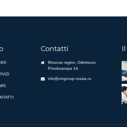
o
Contatti
I
 NOI
Moscow region, Odintsovo,
Privokzanaya 1A
RVIZI
info@cmgroup-russia.ru
WS
NTATTI