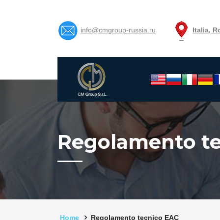
info@cmgroup-russia.ru
Italia, 
Regolamento t
Home
Regolamento tecnico EAC