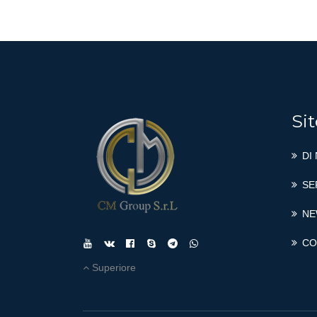
Sit
DI
SE
NE
CO
Superiore