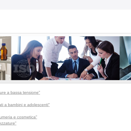
ure a bassa tensione"
ti a bambini e adolescenti"
fumeria e cosmetica"
ezzature"