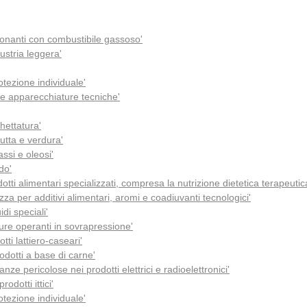
ionanti con combustibile gassoso'
ustria leggera'
otezione individuale'
e apparecchiature tecniche'
hettatura'
utta e verdura'
ssi e oleosi'
do'
otti alimentari specializzati, compresa la nutrizione dietetica terapeutic
 per additivi alimentari, aromi e coadiuvanti tecnologici'
idi speciali'
re operanti in sovrapressione'
ti lattiero-caseari'
odotti a base di carne'
ze pericolose nei prodotti elettrici e radioelettronici'
dotti ittici'
otezione individuale'